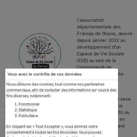
L'association
départementale des
Francas de l’Aisne, œuvre
depuis janvier 2022 au
développement d’un
Espace de Vie Sociale
(EVS) au sein de la
Communauté de
Communes Thiérache
Vous avez le contrôle de vos données
Sambre et Oise
Nous utilisons des cookies, tout comme nos partenaires
(CCTSO).
commerciaux, afin de collecter des informations sur vous à des
fins diverses, notamment :
Un EVS est un espace où tous les habitants, d’âge, de sexe
Fonctionnel
et d’horizons différents peuvent venir bénéficier d’une
Statistique
activité mais aussi devenir acteurs de projets au profit du
Publicitaire
territoire. Ce travail peut se réaliser grâce à la mise en
place d’une convention d’objectifs et de fonctionnement
En cliquant sur « Tout Accepter », vous donnez votre
avec la CCTSO.
consentement à toutes les fins énoncées. Vous pouvez