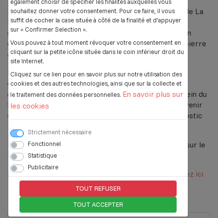
également choisir de spécifier les finalités auxquelles vous
L’EVS a pour vocation de contribuer à la dynamique de La
souhaitez donner votre consentement. Pour ce faire, il vous
suffit de cocher la case située à côté de la finalité et d’appuyer
Passerelle 70, un Tiers Lieu porté par la collectivité
sur « Confirmer Selection ».
depuis 2023. L’équipe s’y est d’ailleurs installée en fin
Vous pouvez à tout moment révoquer votre consentement en
d’année 2022 et continue aujourd’hui d’apporter sa pierre
cliquant sur la petite icône située dans le coin inférieur droit du
à l’édifice.
site Internet.
L’équipe de l’EVS est constituée de deux animateurs
Cliquez sur ce lien pour en savoir plus sur notre utilisation des
coordinateurs, Léa et Pierre. Ils ont pour mission de
cookies et des autres technologies, ainsi que sur la collecte et
En savoir plus sur
développer le projet de l’Espace de Vie Sociale au sein du
le traitement des données personnelles.
territoire de la CCTSO. L’équipe est à même d’intervenir
les cookies
sur toutes les thématiques identifiées dans le diagnostic
réalisé pour le projet de l’EVS.
Strictement nécessaire
Fonctionnel
Retrouvez toutes les actualités de l'EVS en cliquant sur le
lien ci-dessous :
Statistique
Publicitaire
La page Facebook de l'Espace de Vie Sociale - Cliquez ici
TOUT REFUSER
TOUT ACCEPTER