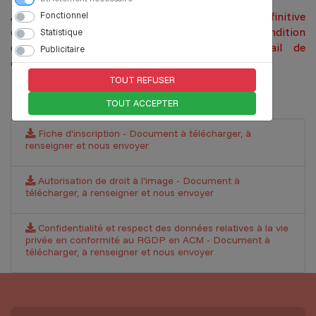
Fonctionnel
Attention, l'inscription n'est considérée comme définitive
qu'à réception de l'ensemble des pièces, condition
Statistique
exclusive pour qu'il te soit adressé un mail de
Publicitaire
confirmation d'inscription.
TOUT REFUSER
TOUT ACCEPTER
Fiche d'inscription - Document à télécharger, à
renseigner et nous envoyer
Autorisation de droit à l'image - Document à
télécharger, à renseigner et nous envoyer
Confidentialité et respect des données relatives à la vie
privée en conformité au RGDP en ACM - Document à
télécharger, à renseigner et nous envoyer