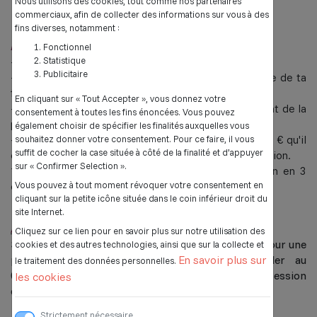
Nous utilisons des cookies, tout comme nos partenaires
02200 Villeneuve Saint-Germain
commerciaux, afin de collecter des informations sur vous à des
fins diverses, notamment :
Pièces à joindre à l'envoi de la fiche d'inscription :
Fonctionnel
Statistique
- Une photocopie recto-verso de ta carte d'identité,
Publicitaire
- Une photocopie de l'attestation de prise en charge de ta
formation, si tu ne règles pas la totalité de celle-ci,
En cliquant sur « Tout Accepter », vous donnez votre
- Le règlement* du stage, déduction faite du montant de la
consentement à toutes les fins énoncées. Vous pouvez
prise en charge de ta formation, si tu en bénéficies,
également choisir de spécifier les finalités auxquelles vous
- Le règlement de l'adhésion d'un montant de 12,00 € qu'il
souhaitez donner votre consentement. Pour ce faire, il vous
suffit de cocher la case située à côté de la finalité et d’appuyer
convient d'ajouter au règlement du coût de la formation.
sur « Confirmer Selection ».
* Possibilité de règlement du coût de la formation en 3
Vous pouvez à tout moment révoquer votre consentement en
chèques maximum.
cliquant sur la petite icône située dans le coin inférieur droit du
site Internet.
AVERTISSEMENT
Cliquez sur ce lien pour en savoir plus sur notre utilisation des
Si tu t'es rendu sur le site
www.bafa-lesfrancas.fr
pour une
cookies et des autres technologies, ainsi que sur la collecte et
En savoir plus sur
pré-inscription, nous t'invitons à nous rappeler au
le traitement des données personnelles.
03.23.76.28.46 pour finaliser ton inscription à la session
les cookies
de formation de ton choix.
Strictement nécessaire