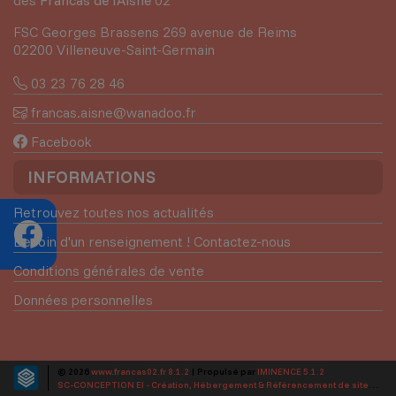
des
Francas de l'Aisne
02
FSC Georges Brassens 269 avenue de Reims
02200 Villeneuve-Saint-Germain
03 23 76 28 46
francas.aisne@wanadoo.fr
Facebook
INFORMATIONS
Retrouvez toutes nos actualités
Besoin d'un renseignement ! Contactez-nous
Conditions générales de vente
Données personnelles
© 2026
www.francas02.fr 8.1.2
| Propulsé par
IMINENCE 5.1.2
SC-CONCEPTION EI - Création, Hébergement & Référencement de sites web