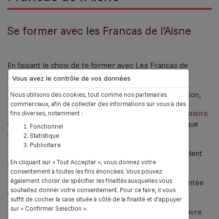
Se former avec les Francas de l'Aisne
En faisant le choix de te former avec Les Francas de
l'Aisne, tu bénéficieras :
Vous avez le contrôle de vos données
- D'un
suivi tout le long de ton parcours de formation
,
Nous utilisons des cookies, tout comme nos partenaires
commerciaux, afin de collecter des informations sur vous à des
- D'un réseau composé de
plus de 45 centres de loisirs
fins diverses, notamment :
comme autant de lieux pour réaliser ton stage pratique
Fonctionnel
d'animateur,
Statistique
Publicitaire
- De
thématiques d'approfondissement
qui répondent
En cliquant sur « Tout Accepter », vous donnez votre
aux demandes des jeunes,
consentement à toutes les fins énoncées. Vous pouvez
également choisir de spécifier les finalités auxquelles vous
- D'une
équipe de professionnels
à l'écoute, implantée
souhaitez donner votre consentement. Pour ce faire, il vous
dans l'Aisne,
suffit de cocher la case située à côté de la finalité et d’appuyer
sur « Confirmer Selection ».
- De
journées de formation gratuites
pour poursuivre