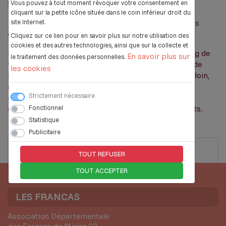
Vous pouvez à tout moment révoquer votre consentement en
tes apprentissages,
cliquant sur la petite icône située dans le coin inférieur droit du
site Internet.
- D'une fédération qui compte plus de
quarante ans
d'expérience
en formation.
Cliquez sur ce lien pour en savoir plus sur notre utilisation des
cookies et des autres technologies, ainsi que sur la collecte et
Les Francas s’engagent à t'accompagner tout au long de
En savoir plus sur
le traitement des données personnelles.
ton parcours de formation en te faisant bénéficier de
les cookies
leurs ressources et de leurs réseaux. Pour aller plus loin,
au-delà des formations, les Francas t'invitent à les
Strictement nécessaire
rejoindre et à prendre part aux activités qu'ils
Fonctionnel
développent dans l'Aisne pour l’éducation des enfants.
Statistique
Publicitaire
Dossier de recrutement animateur.rice
TOUT REFUSER
TOUT ACCEPTER
LES FRANCAS
Association Départementale