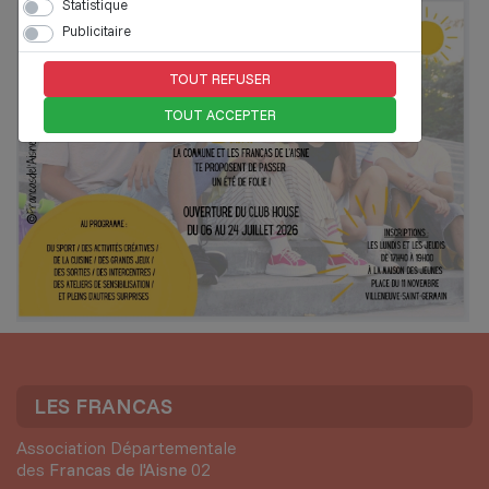
Statistique
Publicitaire
TOUT REFUSER
TOUT ACCEPTER
LES FRANCAS
Association Départementale
des
Francas de l'Aisne
02