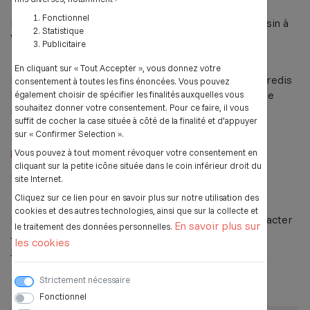
Fonctionnel
De 6 à 12 ans à la maison communale - rue René Cassin à
Statistique
Villeneuve-Saint-Germain
Publicitaire
En cliquant sur « Tout Accepter », vous donnez votre
Les inscriptions pour l'accueil périscolaire, les mercredis
consentement à toutes les fins énoncées. Vous pouvez
loisirs, les centres de loisirs se font sur la plateforme
également choisir de spécifier les finalités auxquelles vous
souhaitez donner votre consentement. Pour ce faire, il vous
iNoé.
suffit de cocher la case située à côté de la finalité et d’appuyer
sur « Confirmer Selection ».
Lien du questionnaire pour obtenir un espace sur la
plateforme
Vous pouvez à tout moment révoquer votre consentement en
cliquant sur la petite icône située dans le coin inférieur droit du
Lien de connexion à la plateforme
site Internet.
Cliquez sur ce lien pour en savoir plus sur notre utilisation des
cookies et des autres technologies, ainsi que sur la collecte et
Pour toutes demandes, difficultés, vous pouvez contacter
En savoir plus sur
le traitement des données personnelles.
Jessica au 03.23.93.55.25 ou par email
les cookies
jpoulet.francas@gmail.com
Strictement nécessaire
Clu
b ados
Fonctionnel