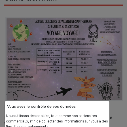
Vous avez le contrôle de vos données
Du 6 juillet au 21 août 2026
Nous utilisons des cookies, tout comme nos partenaires
De 3 à 5 ans à l'accueil périscolaire - rue Jules Ferry à
commerciaux, afin de collecter des informations sur vous à des
Villeneuve-Saint-Germain
fins diverses, notamment :