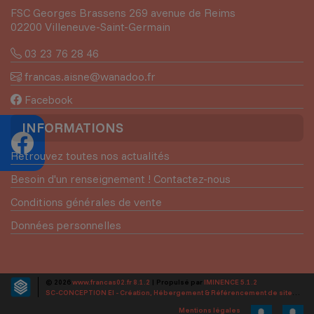
FSC Georges Brassens 269 avenue de Reims
02200 Villeneuve-Saint-Germain
03 23 76 28 46
francas.aisne@wanadoo.fr
Facebook
INFORMATIONS
Retrouvez toutes nos actualités
Besoin d'un renseignement ! Contactez-nous
Conditions générales de vente
Données personnelles
© 2026
www.francas02.fr 8.1.2
| Propulsé par
IMINENCE 5.1.2
SC-CONCEPTION EI - Création, Hébergement & Référencement de sites web
Mentions légales