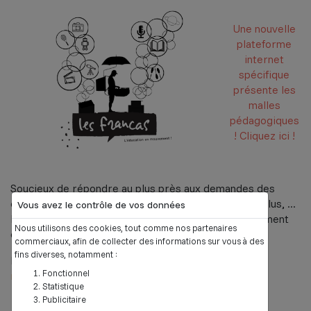
Une nouvelle
plateforme
internet
spécifique
présente les
malles
pédagogiques
! Cliquez ici !
Soucieux de répondre au plus près aux demandes des
équipes d'animation, des équipes de direction, des élus, ...
Vous avez le contrôle de vos données
Pour permettre à un maximum d'enfants du département
Nous utilisons des cookies, tout comme nos partenaires
de bénéficier d'activités diverses et variées...
commerciaux, afin de collecter des informations sur vous à des
fins diverses, notamment :
Les Francas de l'Aisne développent depuis 2017 "
les
Fonctionnel
malles pédagogiques".
Statistique
Publicitaire