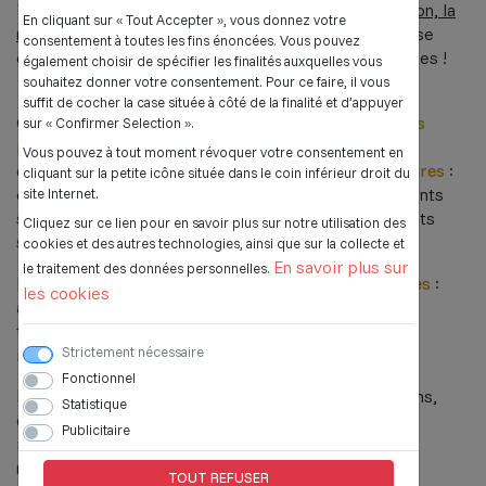
Trois actions sont possibles :
l'animation, la formation, la
En cliquant sur « Tout Accepter », vous donnez votre
mise à disposition du matériel
. Ces actions peuvent se
consentement à toutes les fins énoncées. Vous pouvez
dérouler dans nos locaux, ou directement sur vos sites !
également choisir de spécifier les finalités auxquelles vous
souhaitez donner votre consentement. Pour ce faire, il vous
suffit de cocher la case située à côté de la finalité et d’appuyer
Chaque année, nous intervenons auprès
de différents
sur « Confirmer Selection ».
publics
: enfants, élèves, animateurs, assistants
Vous pouvez à tout moment révoquer votre consentement en
d'éducation, professeurs, ... Et dans
diverses structures
:
cliquant sur la petite icône située dans le coin inférieur droit du
centres de loisirs, séjours de vacances, établissements
site Internet.
scolaires du premier et second degré, établissements
Cliquez sur ce lien pour en savoir plus sur notre utilisation des
spécialisés, ...
cookies et des autres technologies, ainsi que sur la collecte et
En savoir plus sur
le traitement des données personnelles.
Les malles pédagogiques sont
nombreuses et variées
:
les cookies
activités circassiennes, photographie, jeux
traditionnels, raconte tapis, marionnettes, sports
Strictement nécessaire
innovants, meccano, robotique, ...
Fonctionnel
Pour plus de renseignements, demande de formations,
Statistique
d'interventions, de mise à disposition, contactez les
Publicitaire
intervenants à l'adresse email
mallespedagogiques.francas02@gmail.com
TOUT REFUSER