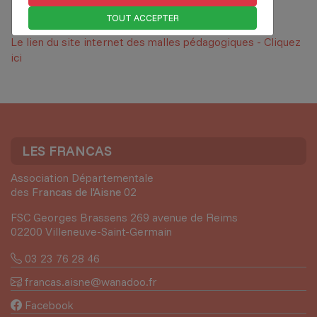
TOUT ACCEPTER
Le lien du site internet des malles pédagogiques - Cliquez
ici
LES FRANCAS
Association Départementale
des
Francas de l'Aisne
02
FSC Georges Brassens 269 avenue de Reims
02200 Villeneuve-Saint-Germain
03 23 76 28 46
francas.aisne@wanadoo.fr
Facebook